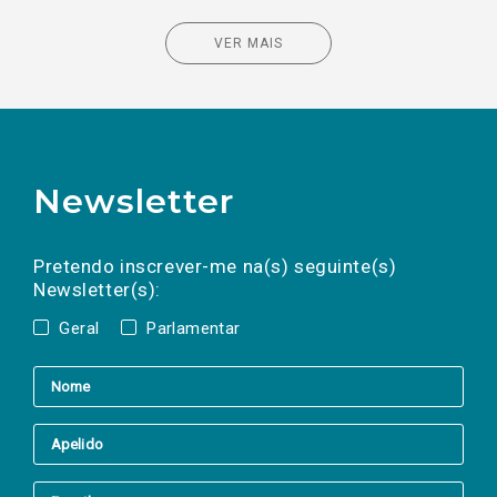
VER MAIS
Newsletter
Preencha os campos abaixo para subscrever
Nome
Apelido
E-
mail
a(s) newsletter(s).
Pretendo inscrever-me na(s) seguinte(s)
Newsletter(s):
Geral
Parlamentar