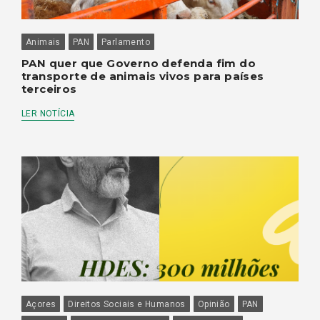
Animais
PAN
Parlamento
PAN quer que Governo defenda fim do
transporte de animais vivos para países
terceiros
LER NOTÍCIA
Açores
Direitos Sociais e Humanos
Opinião
PAN