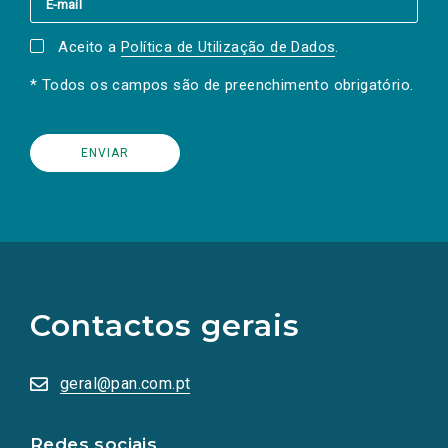
Aceito a
Política de Utilização de Dados
.
* Todos os campos são de preenchimento obrigatório.
(Os
links
para
as
Contactos gerais
redes
sociais
abrem
numa
geral@pan.com.pt
nova
aba.)
Redes sociais