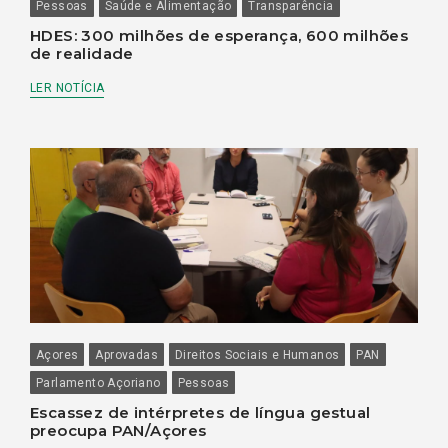
Pessoas
Saúde e Alimentação
Transparência
HDES: 300 milhões de esperança, 600 milhões
de realidade
LER NOTÍCIA
Açores
Aprovadas
Direitos Sociais e Humanos
PAN
Parlamento Açoriano
Pessoas
Escassez de intérpretes de língua gestual
preocupa PAN/Açores