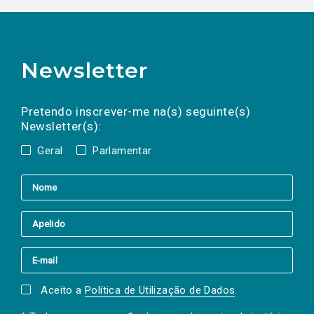
Newsletter
Preencha os campos abaixo para subscrever
Nome
Apelido
E-
mail
a(s) newsletter(s).
Pretendo inscrever-me na(s) seguinte(s)
Newsletter(s):
Geral
Parlamentar
Aceito a
Política de Utilização de Dados
.