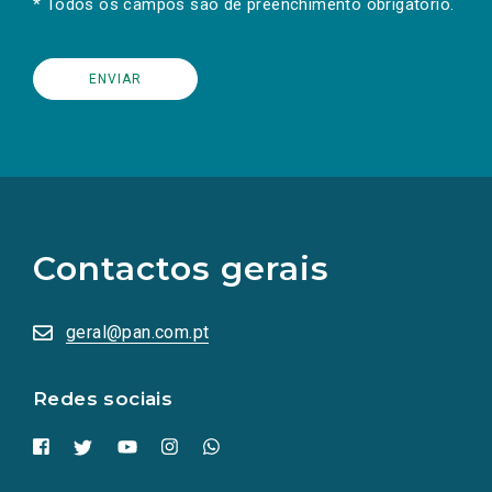
* Todos os campos são de preenchimento obrigatório.
(Os
links
para
as
Contactos gerais
redes
sociais
abrem
numa
geral@pan.com.pt
nova
aba.)
Redes sociais