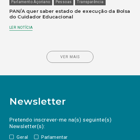
Parlamento Açoriano
Pessoas
Transparência
PAN/A quer saber estado de execução da Bolsa
do Cuidador Educacional
LER NOTÍCIA
VER MAIS
Newsletter
Preencha os campos abaixo para subscrever
Nome
Apelido
E-
mail
a(s) newsletter(s).
Pretendo inscrever-me na(s) seguinte(s)
Newsletter(s):
Geral
Parlamentar