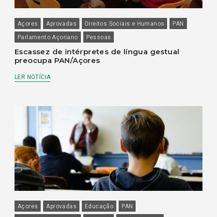
Açores
Aprovadas
Direitos Sociais e Humanos
PAN
Parlamento Açoriano
Pessoas
Escassez de intérpretes de língua gestual
preocupa PAN/Açores
LER NOTÍCIA
Açores
Aprovadas
Educação
PAN