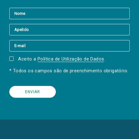
Aceito a
Política de Utilização de Dados
.
* Todos os campos são de preenchimento obrigatório.
(Os
links
para
as