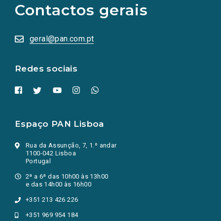
Contactos gerais
redes
sociais
abrem
numa
geral@pan.com.pt
nova
aba.)
Redes sociais
Espaço PAN Lisboa
Rua da Assunção, 7, 1.º andar
1100-042 Lisboa
Portugal
2ª a 6ª das 10h00 às 13h00
e das 14h00 às 16h00
+351 213 426 226
+351 969 954 184