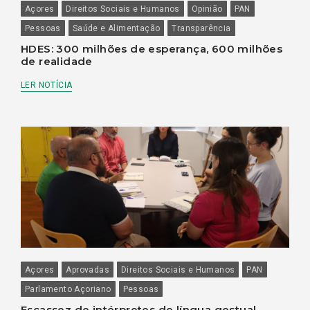
Açores
Direitos Sociais e Humanos
Opinião
PAN
Pessoas
Saúde e Alimentação
Transparência
HDES: 300 milhões de esperança, 600 milhões
de realidade
LER NOTÍCIA
Açores
Aprovadas
Direitos Sociais e Humanos
PAN
Parlamento Açoriano
Pessoas
Escassez de intérpretes de língua gestual