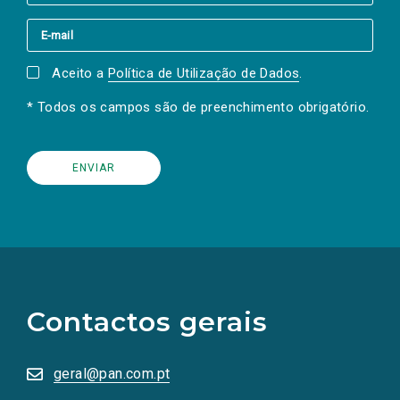
Aceito a
Política de Utilização de Dados
.
* Todos os campos são de preenchimento obrigatório.
(Os
links
para
as
Contactos gerais
redes
sociais
abrem
numa
geral@pan.com.pt
nova
aba.)