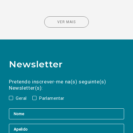
VER MAIS
Newsletter
Preencha os campos abaixo para subscrever
Nome
Apelido
E-
mail
a(s) newsletter(s).
Pretendo inscrever-me na(s) seguinte(s)
Newsletter(s):
Geral
Parlamentar