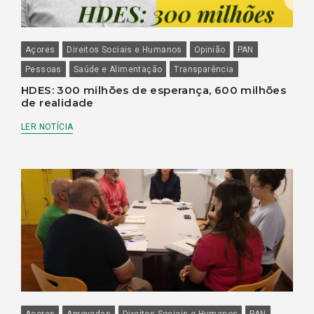
Açores
Direitos Sociais e Humanos
Opinião
PAN
Pessoas
Saúde e Alimentação
Transparência
HDES: 300 milhões de esperança, 600 milhões
de realidade
LER NOTÍCIA
Açores
Aprovadas
Direitos Sociais e Humanos
PAN