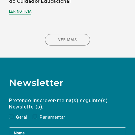
do Cuidador Educacional
LER NOTÍCIA
VER MAIS
Newsletter
Preencha os campos abaixo para subscrever
Nome
Apelido
E-
mail
a(s) newsletter(s).
Pretendo inscrever-me na(s) seguinte(s)
Newsletter(s):
Geral
Parlamentar