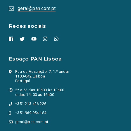
abrem
numa
geral@pan.com.pt
nova
aba.)
Redes sociais
Espaço PAN Lisboa
Rua da Assunção, 7, 1.º andar
1100-042 Lisboa
Portugal
2ª a 6ª das 10h00 às 13h00
e das 14h00 às 16h00
+351 213 426 226
+351 969 954 184
geral@pan.com.pt