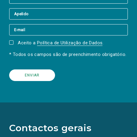
Aceito a
Política de Utilização de Dados
.
* Todos os campos são de preenchimento obrigatório.
(Os
links
para
as
Contactos gerais
redes
sociais