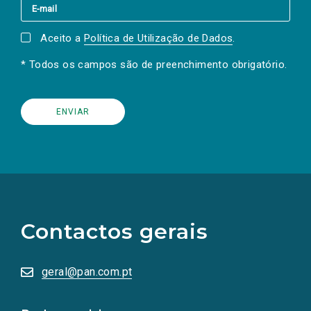
Aceito a
Política de Utilização de Dados
.
* Todos os campos são de preenchimento obrigatório.
(Os
links
para
as
Contactos gerais
redes
sociais
abrem
numa
geral@pan.com.pt
nova
aba.)