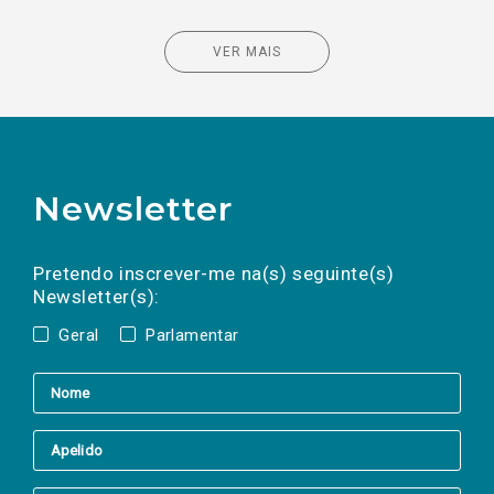
VER MAIS
Newsletter
Preencha os campos abaixo para subscrever
Nome
Apelido
E-
mail
a(s) newsletter(s).
Pretendo inscrever-me na(s) seguinte(s)
Newsletter(s):
Geral
Parlamentar