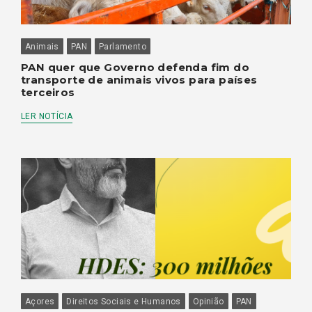
Animais
PAN
Parlamento
PAN quer que Governo defenda fim do
transporte de animais vivos para países
terceiros
LER NOTÍCIA
Açores
Direitos Sociais e Humanos
Opinião
PAN