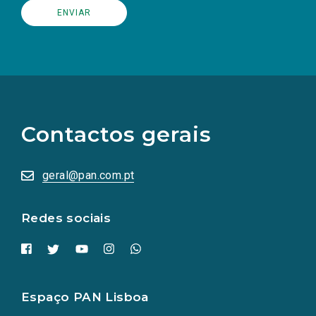
(Os
links
para
as
Contactos gerais
redes
sociais
abrem
numa
geral@pan.com.pt
nova
aba.)
Redes sociais
Espaço PAN Lisboa