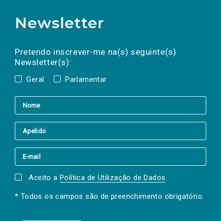
Newsletter
Preencha os campos abaixo para subscrever
Nome
Apelido
E-
mail
a(s) newsletter(s).
Pretendo inscrever-me na(s) seguinte(s)
Newsletter(s):
Geral
Parlamentar
Aceito a
Política de Utilização de Dados
.
* Todos os campos são de preenchimento obrigatório.