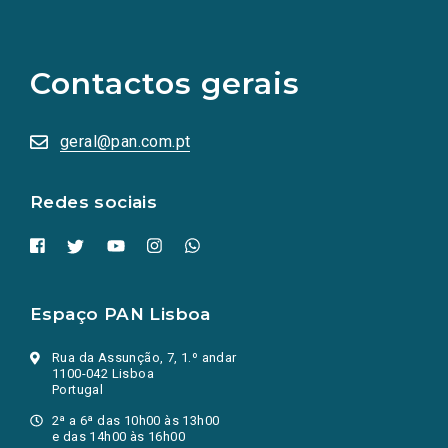
(Os
links
para
as
Contactos gerais
redes
sociais
abrem
numa
geral@pan.com.pt
nova
aba.)
Redes sociais
Espaço PAN Lisboa
Rua da Assunção, 7, 1.º andar
1100-042 Lisboa
Portugal
2ª a 6ª das 10h00 às 13h00
e das 14h00 às 16h00