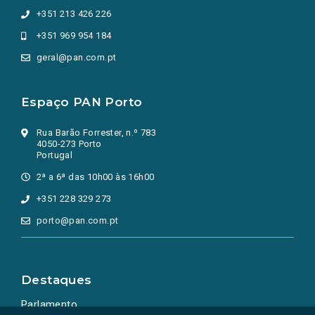
+351 213 426 226
+351 969 954 184
geral@pan.com.pt
Espaço PAN Porto
Rua Barão Forrester, n.º 783
4050-273 Porto
Portugal
2ª a 6ª das 10h00 às 16h00
+351 228 329 273
porto@pan.com.pt
Destaques
Parlamento