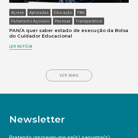
Açores
Aprovadas
Educação
PAN
Parlamento Açoriano
Pessoas
Transparência
PAN/A quer saber estado de execução da Bolsa
do Cuidador Educacional
LER NOTÍCIA
VER MAIS
Newsletter
Preencha os campos abaixo para subscrever
Nome
Apelido
E-
mail
a(s) newsletter(s).
Pretendo inscrever-me na(s) seguinte(s)