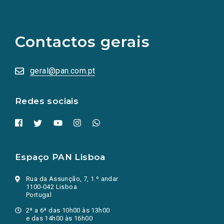
(Os
links
para
as
Contactos gerais
redes
sociais
abrem
numa
geral@pan.com.pt
nova
aba.)
Redes sociais
Espaço PAN Lisboa
Rua da Assunção, 7, 1.º andar
1100-042 Lisboa
Portugal
2ª a 6ª das 10h00 às 13h00
e das 14h00 às 16h00