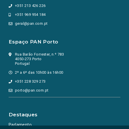
+351 213 426 226
+351 969 954 184
geral@pan.com.pt
Espaço PAN Porto
Rua Barão Forrester, n.º 783
4050-273 Porto
Portugal
2ª a 6ª das 10h00 às 16h00
+351 228 329 273
porto@pan.com.pt
Destaques
Parlamento