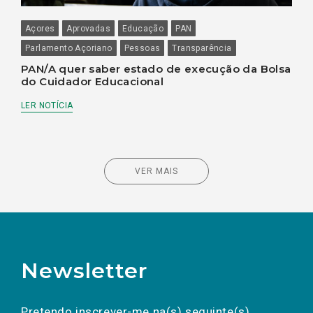
Açores
Aprovadas
Educação
PAN
Parlamento Açoriano
Pessoas
Transparência
PAN/A quer saber estado de execução da Bolsa
do Cuidador Educacional
LER NOTÍCIA
VER MAIS
Newsletter
Preencha os campos abaixo para subscrever
Nome
Apelido
E-
mail
a(s) newsletter(s).
Pretendo inscrever-me na(s) seguinte(s)