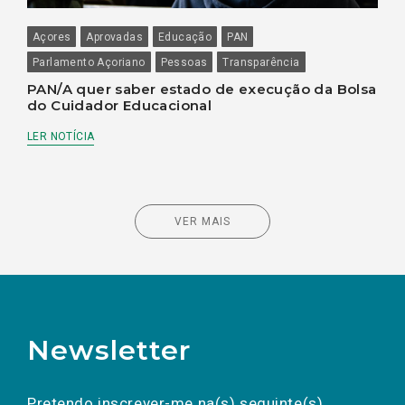
Açores
Aprovadas
Educação
PAN
Parlamento Açoriano
Pessoas
Transparência
PAN/A quer saber estado de execução da Bolsa
do Cuidador Educacional
LER NOTÍCIA
VER MAIS
Newsletter
Preencha os campos abaixo para subscrever
Nome
Apelido
E-
mail
a(s) newsletter(s).
Pretendo inscrever-me na(s) seguinte(s)