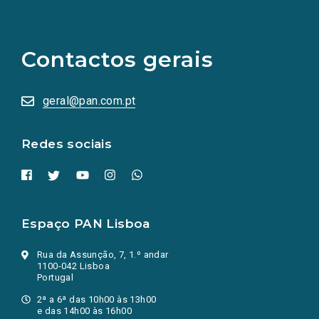
(Os
links
para
as
Contactos gerais
redes
sociais
abrem
numa
geral@pan.com.pt
nova
aba.)
Redes sociais
Espaço PAN Lisboa
Rua da Assunção, 7, 1.º andar
1100-042 Lisboa
Portugal
2ª a 6ª das 10h00 às 13h00
e das 14h00 às 16h00