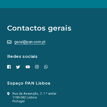
(Os
links
para
as
Contactos gerais
redes
sociais
abrem
numa
geral@pan.com.pt
nova
aba.)
Redes sociais
Espaço PAN Lisboa
Rua da Assunção, 7, 1.º andar
1100-042 Lisboa
Portugal