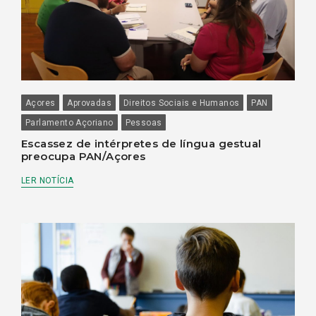
Açores
Aprovadas
Direitos Sociais e Humanos
PAN
Parlamento Açoriano
Pessoas
Escassez de intérpretes de língua gestual
preocupa PAN/Açores
LER NOTÍCIA