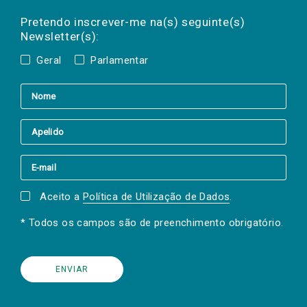
Preencha os campos abaixo para subscrever
Nome
Apelido
E-
mail
a(s) newsletter(s).
Pretendo inscrever-me na(s) seguinte(s)
Newsletter(s):
Geral
Parlamentar
Aceito a
Política de Utilização de Dados
.
* Todos os campos são de preenchimento obrigatório.