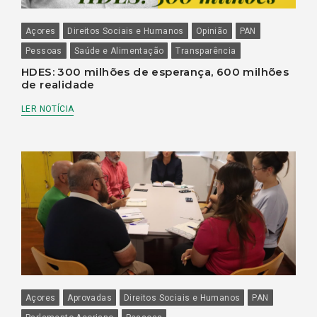
Açores
Direitos Sociais e Humanos
Opinião
PAN
Pessoas
Saúde e Alimentação
Transparência
HDES: 300 milhões de esperança, 600 milhões
de realidade
LER NOTÍCIA
Açores
Aprovadas
Direitos Sociais e Humanos
PAN