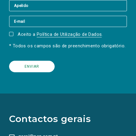
Aceito a
Política de Utilização de Dados
.
* Todos os campos são de preenchimento obrigatório.
(Os
links
para
as
Contactos gerais
redes
sociais
abrem
numa