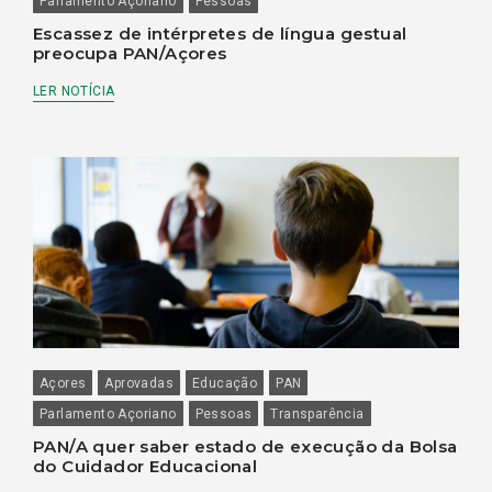
Parlamento Açoriano
Pessoas
Escassez de intérpretes de língua gestual
preocupa PAN/Açores
LER NOTÍCIA
Açores
Aprovadas
Educação
PAN
Parlamento Açoriano
Pessoas
Transparência
PAN/A quer saber estado de execução da Bolsa
do Cuidador Educacional