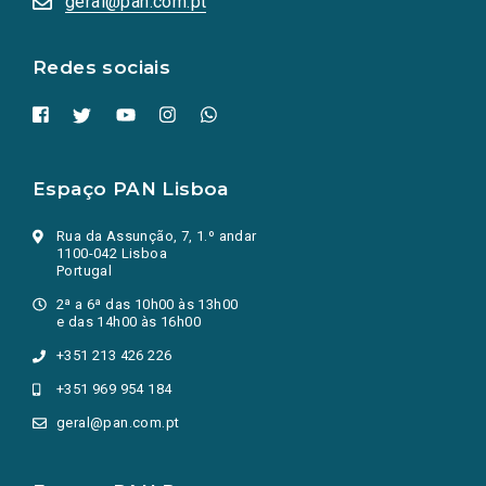
geral@pan.com.pt
nova
aba.)
Redes sociais
Espaço PAN Lisboa
Rua da Assunção, 7, 1.º andar
1100-042 Lisboa
Portugal
2ª a 6ª das 10h00 às 13h00
e das 14h00 às 16h00
+351 213 426 226
+351 969 954 184
geral@pan.com.pt