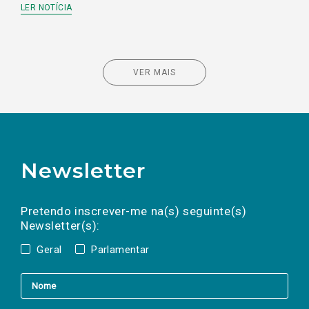
LER NOTÍCIA
VER MAIS
Newsletter
Preencha os campos abaixo para subscrever
Nome
Apelido
E-
mail
a(s) newsletter(s).
Pretendo inscrever-me na(s) seguinte(s)
Newsletter(s):
Geral
Parlamentar