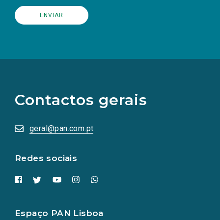
(Os
links
para
as
Contactos gerais
redes
sociais
abrem
numa
geral@pan.com.pt
nova
aba.)
Redes sociais
Espaço PAN Lisboa