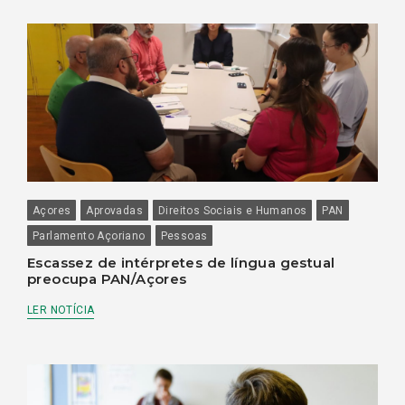
Açores
Aprovadas
Direitos Sociais e Humanos
PAN
Parlamento Açoriano
Pessoas
Escassez de intérpretes de língua gestual
preocupa PAN/Açores
LER NOTÍCIA