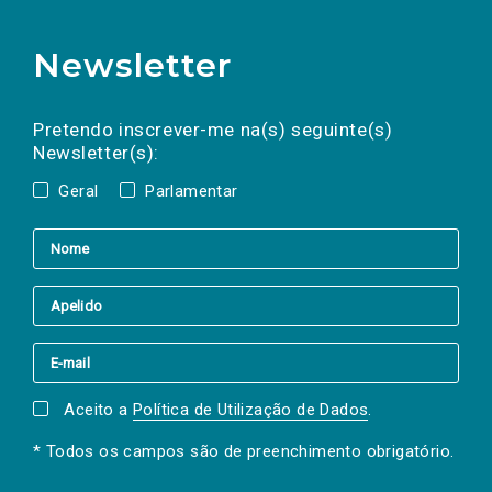
Newsletter
Preencha os campos abaixo para subscrever
Nome
Apelido
E-
mail
a(s) newsletter(s).
Pretendo inscrever-me na(s) seguinte(s)
Newsletter(s):
Geral
Parlamentar
Aceito a
Política de Utilização de Dados
.
* Todos os campos são de preenchimento obrigatório.