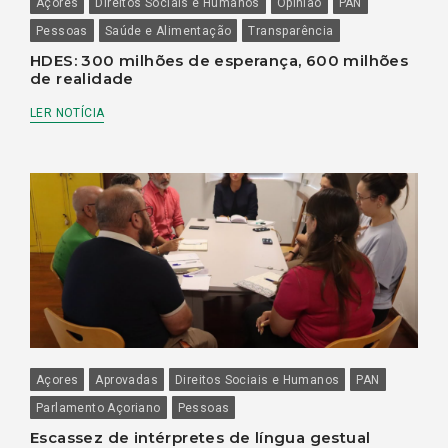
Açores
Direitos Sociais e Humanos
Opinião
PAN
Pessoas
Saúde e Alimentação
Transparência
HDES: 300 milhões de esperança, 600 milhões
de realidade
LER NOTÍCIA
Açores
Aprovadas
Direitos Sociais e Humanos
PAN
Parlamento Açoriano
Pessoas
Escassez de intérpretes de língua gestual