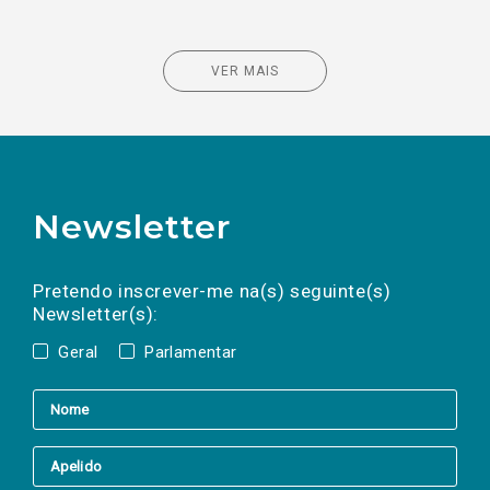
VER MAIS
Newsletter
Preencha os campos abaixo para subscrever
Nome
Apelido
E-
mail
a(s) newsletter(s).
Pretendo inscrever-me na(s) seguinte(s)
Newsletter(s):
Geral
Parlamentar