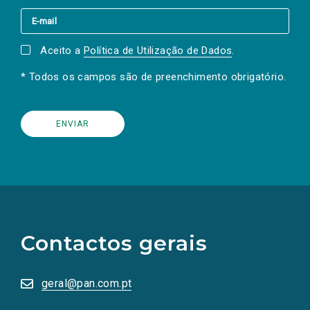
Aceito a
Política de Utilização de Dados
.
* Todos os campos são de preenchimento obrigatório.
(Os
links
para
as
Contactos gerais
redes
sociais
abrem
numa
geral@pan.com.pt
nova
aba.)