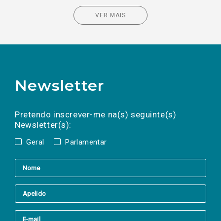
VER MAIS
Newsletter
Preencha os campos abaixo para subscrever
Nome
Apelido
E-
mail
a(s) newsletter(s).
Pretendo inscrever-me na(s) seguinte(s)
Newsletter(s):
Geral
Parlamentar