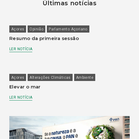
Últimas notícias
Açores
Opinião
Parlamento Açoriano
Resumo da primeira sessão
LER NOTÍCIA
Açores
Alterações Climáticas
Ambiente
Elevar o mar
LER NOTÍCIA