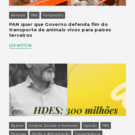
Animais
PAN
Parlamento
PAN quer que Governo defenda fim do
transporte de animais vivos para países
terceiros
LER NOTÍCIA
Açores
Direitos Sociais e Humanos
Opinião
PAN
Pessoas
Saúde e Alimentação
Transparência