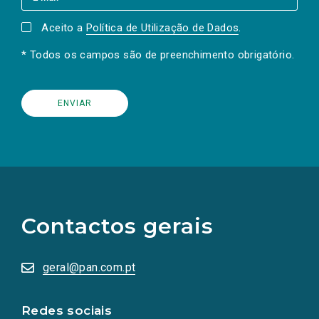
Aceito a
Política de Utilização de Dados
.
* Todos os campos são de preenchimento obrigatório.
(Os
links
para
as
Contactos gerais
redes
sociais
abrem
numa
geral@pan.com.pt
nova
aba.)
Redes sociais