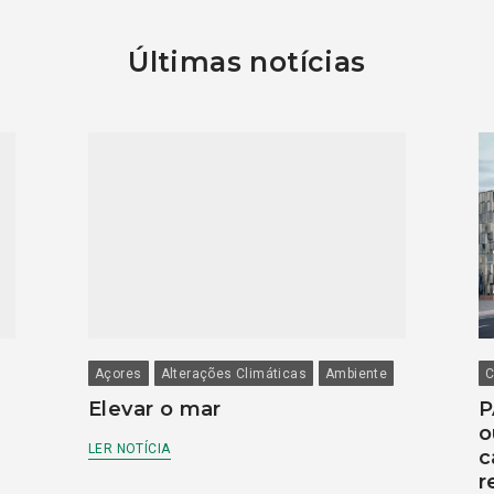
Últimas notícias
Açores
Alterações Climáticas
Ambiente
C
Elevar o mar
P
o
LER NOTÍCIA
c
r