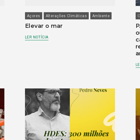
Açores
Alterações Climáticas
Ambiente
C
Elevar o mar
P
o
LER NOTÍCIA
c
r
a
LE