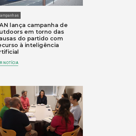
ampanhas
AN lança campanha de
utdoors em torno das
ausas do partido com
ecurso à inteligência
rtificial
R NOTÍCIA