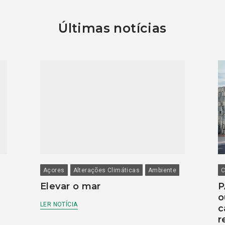
Últimas notícias
Açores
Alterações Climáticas
Ambiente
C
Elevar o mar
P
o
LER NOTÍCIA
c
r