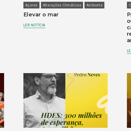
Açores
Alterações Climáticas
Ambiente
C
Elevar o mar
P
o
LER NOTÍCIA
c
r
a
LE