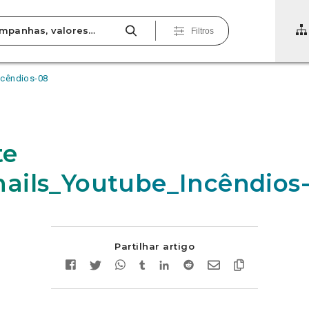
Filtros
ncêndios-08
te
ils_Youtube_Incêndios
Partilhar artigo