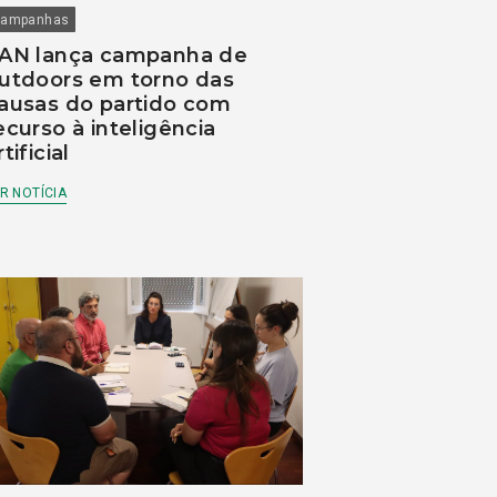
ampanhas
AN lança campanha de
utdoors em torno das
ausas do partido com
ecurso à inteligência
rtificial
R NOTÍCIA