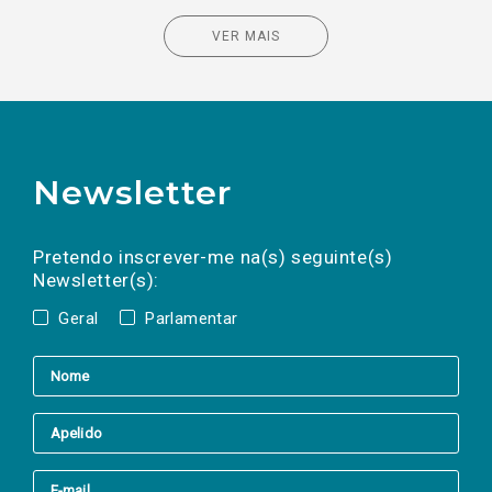
VER MAIS
Newsletter
Preencha os campos abaixo para subscrever
Nome
Apelido
E-
mail
a(s) newsletter(s).
Pretendo inscrever-me na(s) seguinte(s)
Newsletter(s):
Geral
Parlamentar