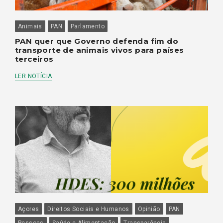
Animais
PAN
Parlamento
PAN quer que Governo defenda fim do
transporte de animais vivos para países
terceiros
LER NOTÍCIA
Açores
Direitos Sociais e Humanos
Opinião
PAN
Pessoas
Saúde e Alimentação
Transparência