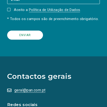
Aceito a
Política de Utilização de Dados
.
* Todos os campos são de preenchimento obrigatório.
(Os
links
para
as
Contactos gerais
redes
sociais
abrem
numa
geral@pan.com.pt
nova
aba.)
Redes sociais