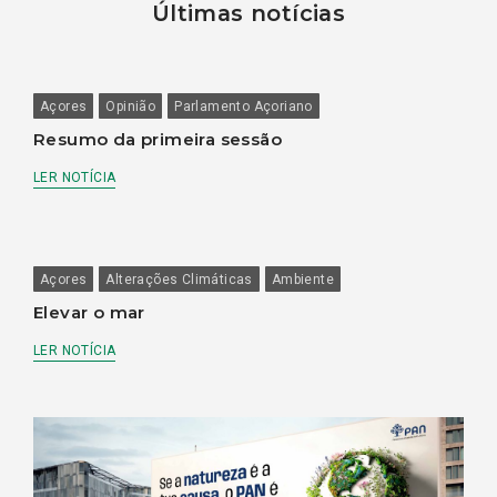
Últimas notícias
Açores
Opinião
Parlamento Açoriano
Resumo da primeira sessão
LER NOTÍCIA
Açores
Alterações Climáticas
Ambiente
Elevar o mar
LER NOTÍCIA