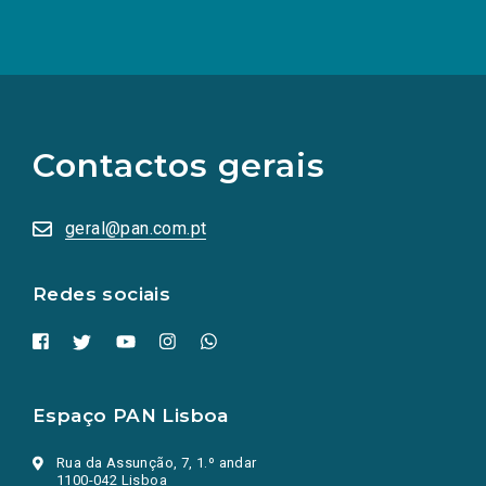
(Os
links
para
as
Contactos gerais
redes
sociais
abrem
numa
geral@pan.com.pt
nova
aba.)
Redes sociais
Espaço PAN Lisboa
Rua da Assunção, 7, 1.º andar
1100-042 Lisboa