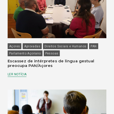
Açores
Aprovadas
Direitos Sociais e Humanos
PAN
Parlamento Açoriano
Pessoas
Escassez de intérpretes de língua gestual
preocupa PAN/Açores
LER NOTÍCIA