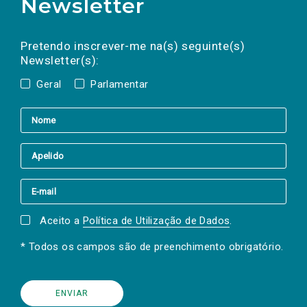
Newsletter
Preencha os campos abaixo para subscrever
Nome
Apelido
E-
mail
a(s) newsletter(s).
Pretendo inscrever-me na(s) seguinte(s)
Newsletter(s):
Geral
Parlamentar
Aceito a
Política de Utilização de Dados
.
* Todos os campos são de preenchimento obrigatório.