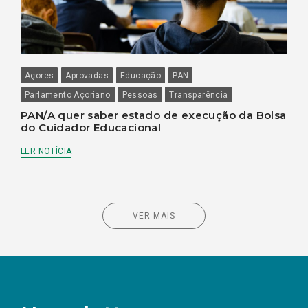
Açores
Aprovadas
Educação
PAN
Parlamento Açoriano
Pessoas
Transparência
PAN/A quer saber estado de execução da Bolsa
do Cuidador Educacional
LER NOTÍCIA
VER MAIS