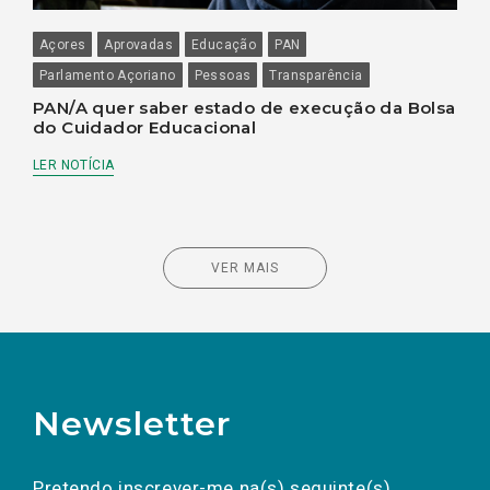
Açores
Aprovadas
Educação
PAN
Parlamento Açoriano
Pessoas
Transparência
PAN/A quer saber estado de execução da Bolsa
do Cuidador Educacional
LER NOTÍCIA
VER MAIS
Newsletter
Preencha os campos abaixo para subscrever
Nome
Apelido
E-
mail
a(s) newsletter(s).
Pretendo inscrever-me na(s) seguinte(s)