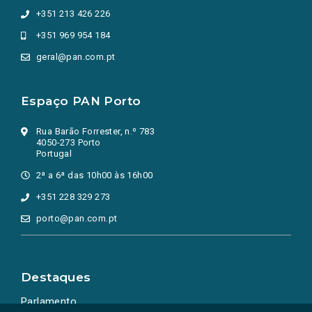
+351 213 426 226
+351 969 954 184
geral@pan.com.pt
Espaço PAN Porto
Rua Barão Forrester, n.º 783
4050-273 Porto
Portugal
2ª a 6ª das 10h00 às 16h00
+351 228 329 273
porto@pan.com.pt
Destaques
Parlamento