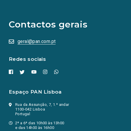
(Os
links
para
as
Contactos gerais
redes
sociais
abrem
numa
geral@pan.com.pt
nova
aba.)
Redes sociais
Espaço PAN Lisboa
Rua da Assunção, 7, 1.º andar
1100-042 Lisboa
Portugal
2ª a 6ª das 10h00 às 13h00
e das 14h00 às 16h00