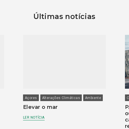
Últimas notícias
Açores
Alterações Climáticas
Ambiente
C
Elevar o mar
P
o
LER NOTÍCIA
c
r