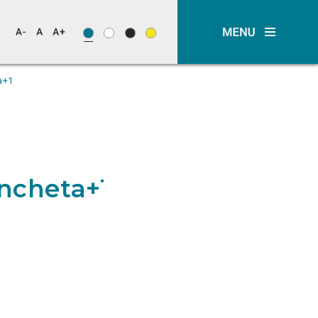
a+1
ancheta+1