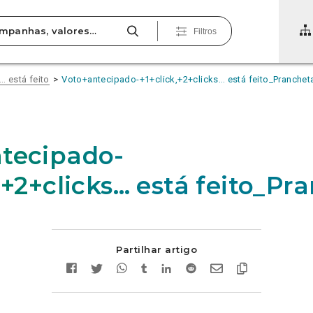
Filtros
… está feito
Voto+antecipado-+1+click,+2+clicks… está feito_Pranchet
tecipado-
,+2+clicks… está feito_Pr
Partilhar artigo