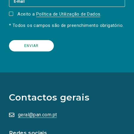
Aceito a
Política de Utilização de Dados
.
* Todos os campos são de preenchimento obrigatório.
(Os
links
para
as
Contactos gerais
redes
sociais
abrem
numa
geral@pan.com.pt
nova
aba.)
Redes sociais