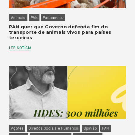
Animais
PAN
Parlamento
PAN quer que Governo defenda fim do
transporte de animais vivos para países
terceiros
LER NOTÍCIA
Açores
Direitos Sociais e Humanos
Opinião
PAN