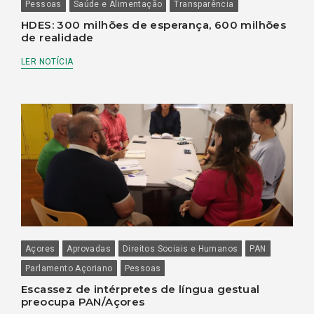
Pessoas
Saúde e Alimentação
Transparência
HDES: 300 milhões de esperança, 600 milhões
de realidade
LER NOTÍCIA
Açores
Aprovadas
Direitos Sociais e Humanos
PAN
Parlamento Açoriano
Pessoas
Escassez de intérpretes de língua gestual
preocupa PAN/Açores