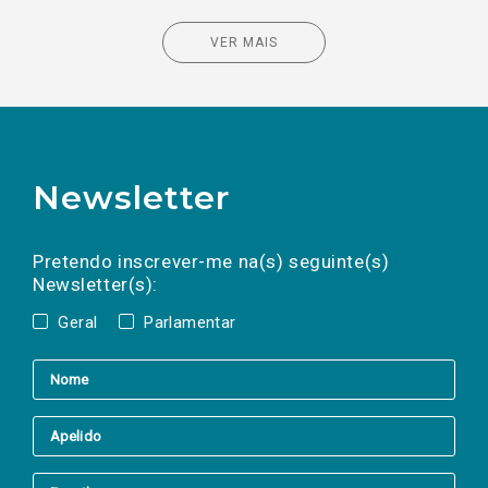
VER MAIS
Newsletter
Preencha os campos abaixo para subscrever
Nome
Apelido
E-
mail
a(s) newsletter(s).
Pretendo inscrever-me na(s) seguinte(s)
Newsletter(s):
Geral
Parlamentar