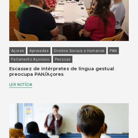
Açores
Aprovadas
Direitos Sociais e Humanos
PAN
Parlamento Açoriano
Pessoas
Escassez de intérpretes de língua gestual
preocupa PAN/Açores
LER NOTÍCIA