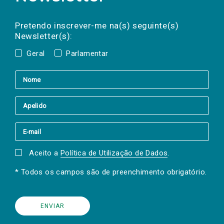
Preencha os campos abaixo para subscrever
Nome
Apelido
E-
mail
a(s) newsletter(s).
Pretendo inscrever-me na(s) seguinte(s)
Newsletter(s):
Geral
Parlamentar
Aceito a
Política de Utilização de Dados
.
* Todos os campos são de preenchimento obrigatório.