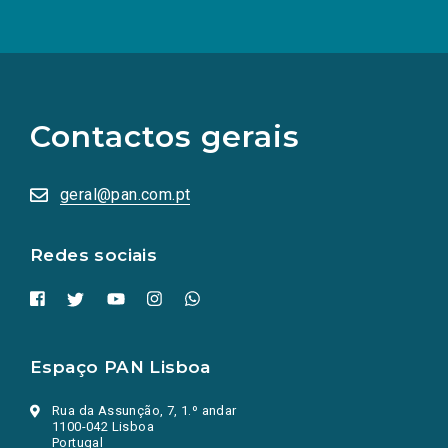
(Os
links
para
as
Contactos gerais
redes
sociais
abrem
numa
geral@pan.com.pt
nova
aba.)
Redes sociais
Espaço PAN Lisboa
Rua da Assunção, 7, 1.º andar
1100-042 Lisboa
Portugal