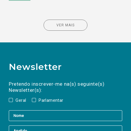
VER MAIS
Newsletter
Preencha os campos abaixo para subscrever
Nome
Apelido
E-
mail
a(s) newsletter(s).
Pretendo inscrever-me na(s) seguinte(s)
Newsletter(s):
Geral
Parlamentar