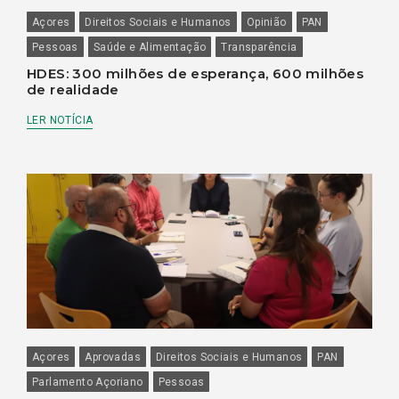
Açores
Direitos Sociais e Humanos
Opinião
PAN
Pessoas
Saúde e Alimentação
Transparência
HDES: 300 milhões de esperança, 600 milhões
de realidade
LER NOTÍCIA
Açores
Aprovadas
Direitos Sociais e Humanos
PAN
Parlamento Açoriano
Pessoas