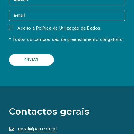
Aceito a
Política de Utilização de Dados
.
* Todos os campos são de preenchimento obrigatório.
(Os
links
para
as
Contactos gerais
redes
sociais
abrem
numa
geral@pan.com.pt
nova