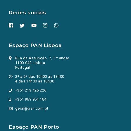
aba.)
Redes sociais
Espaço PAN Lisboa
Rua da Assunção, 7, 1.º andar
1100-042 Lisboa
Portugal
2ª a 6ª das 10h00 às 13h00
e das 14h00 às 16h00
+351 213 426 226
+351 969 954 184
geral@pan.com.pt
Espaço PAN Porto