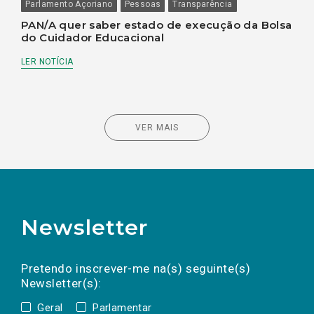
Parlamento Açoriano
Pessoas
Transparência
PAN/A quer saber estado de execução da Bolsa
do Cuidador Educacional
LER NOTÍCIA
VER MAIS
Newsletter
Preencha os campos abaixo para subscrever
Nome
Apelido
E-
mail
a(s) newsletter(s).
Pretendo inscrever-me na(s) seguinte(s)
Newsletter(s):
Geral
Parlamentar