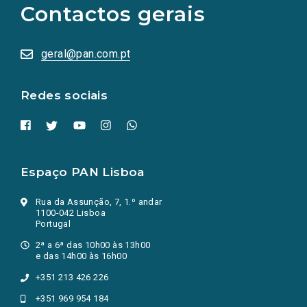
Contactos gerais
redes
sociais
abrem
numa
geral@pan.com.pt
nova
aba.)
Redes sociais
Espaço PAN Lisboa
Rua da Assunção, 7, 1.º andar
1100-042 Lisboa
Portugal
2ª a 6ª das 10h00 às 13h00
e das 14h00 às 16h00
+351 213 426 226
+351 969 954 184