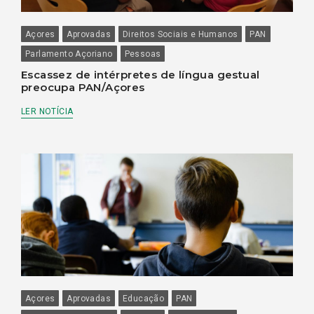
Açores
Aprovadas
Direitos Sociais e Humanos
PAN
Parlamento Açoriano
Pessoas
Escassez de intérpretes de língua gestual
preocupa PAN/Açores
LER NOTÍCIA
Açores
Aprovadas
Educação
PAN