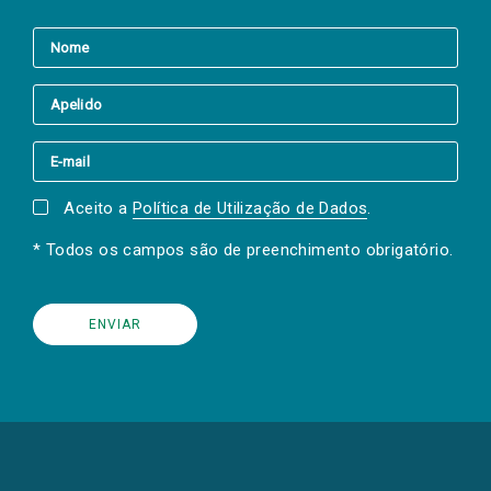
Aceito a
Política de Utilização de Dados
.
* Todos os campos são de preenchimento obrigatório.
(Os
links
para
as