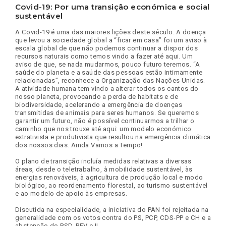
Covid-19: Por uma transição económica e social
sustentável
A Covid-19 é uma das maiores lições deste século. A doença
que levou a sociedade global a “ficar em casa” foi um aviso à
escala global de que não podemos continuar a dispor dos
recursos naturais como temos vindo a fazer até aqui. Um
aviso de que, se nada mudarmos, pouco futuro teremos. “A
saúde do planeta e a saúde das pessoas estão intimamente
relacionadas”, reconhece a Organização das Nações Unidas.
A atividade humana tem vindo a alterar todos os cantos do
nosso planeta, provocando a perda de habitats e de
biodiversidade, acelerando a emergência de doenças
transmitidas de animais para seres humanos. Se queremos
garantir um futuro, não é possível continuarmos a trilhar o
caminho que nos trouxe até aqui: um modelo económico
extrativista e produtivista que resultou na emergência climática
dos nossos dias. Ainda Vamos a Tempo!
O plano de transição incluía medidas relativas a diversas
áreas, desde o teletrabalho, à mobilidade sustentável, às
energias renováveis, à agricultura de produção local e modo
biológico, ao reordenamento florestal, ao turismo sustentável
e ao modelo de apoio às empresas.
Discutida na especialidade, a iniciativa do PAN foi rejeitada na
generalidade com os votos contra do PS, PCP, CDS-PP e CH e a
abstenção do PSD, PEV e IL.