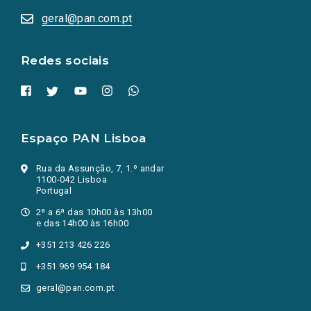
abrem
numa
geral@pan.com.pt
nova
aba.)
Redes sociais
Espaço PAN Lisboa
Rua da Assunção, 7, 1.º andar
1100-042 Lisboa
Portugal
2ª a 6ª das 10h00 às 13h00
e das 14h00 às 16h00
+351 213 426 226
+351 969 954 184
geral@pan.com.pt