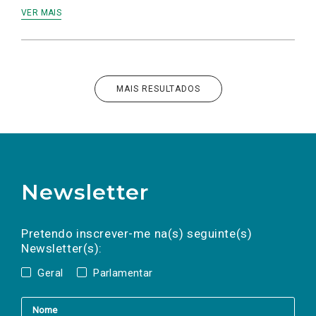
VER MAIS
MAIS RESULTADOS
Newsletter
Preencha os campos abaixo para subscrever
Nome
Apelido
E-
mail
a(s) newsletter(s).
Pretendo inscrever-me na(s) seguinte(s)
Newsletter(s):
Geral
Parlamentar