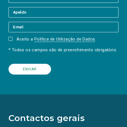
Aceito a
Política de Utilização de Dados
.
* Todos os campos são de preenchimento obrigatório.
(Os
links
para
as
Contactos gerais
redes
sociais