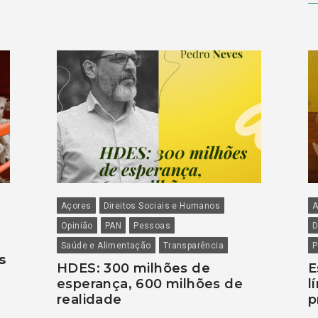
Açores
Direitos Sociais e Humanos
A
Opinião
PAN
Pessoas
D
Saúde e Alimentação
Transparência
P
s
HDES: 300 milhões de
E
esperança, 600 milhões de
l
realidade
p