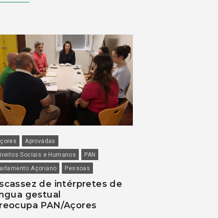
çores
Aprovadas
ireitos Sociais e Humanos
PAN
arlamento Açoriano
Pessoas
scassez de intérpretes de
íngua gestual
reocupa PAN/Açores