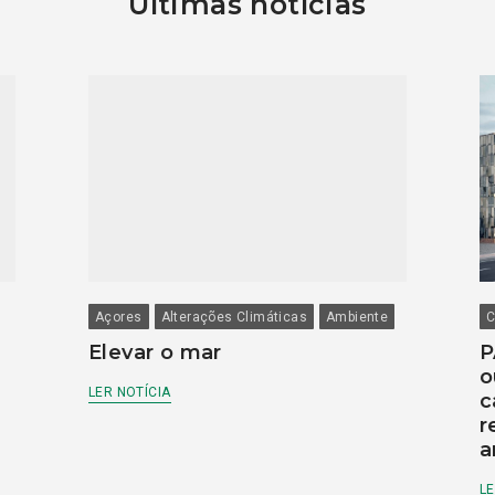
Últimas notícias
Açores
Alterações Climáticas
Ambiente
C
Elevar o mar
P
o
LER NOTÍCIA
c
r
a
LE