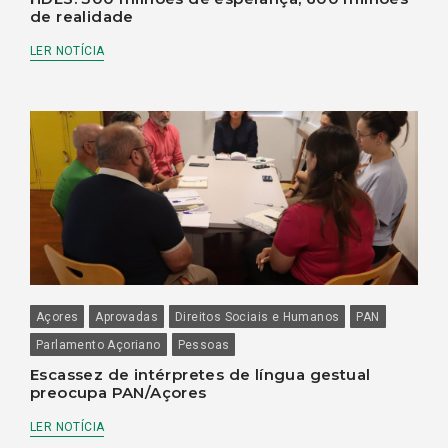
de realidade
LER NOTÍCIA
Açores
Aprovadas
Direitos Sociais e Humanos
PAN
Parlamento Açoriano
Pessoas
Escassez de intérpretes de língua gestual
preocupa PAN/Açores
LER NOTÍCIA