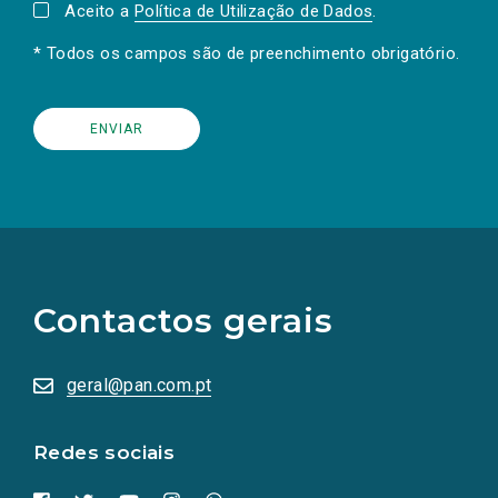
Aceito a
Política de Utilização de Dados
.
* Todos os campos são de preenchimento obrigatório.
(Os
links
para
as
Contactos gerais
redes
sociais
abrem
numa
geral@pan.com.pt
nova
aba.)
Redes sociais