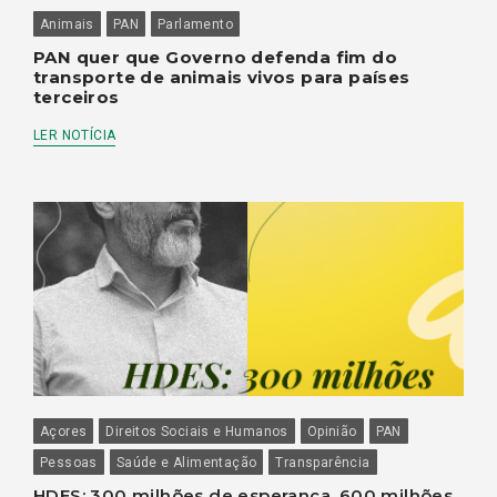
Animais
PAN
Parlamento
PAN quer que Governo defenda fim do
transporte de animais vivos para países
terceiros
LER NOTÍCIA
Açores
Direitos Sociais e Humanos
Opinião
PAN
Pessoas
Saúde e Alimentação
Transparência
HDES: 300 milhões de esperança, 600 milhões