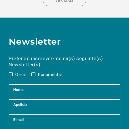
VER MAIS
Newsletter
Preencha os campos abaixo para subscrever
Nome
Apelido
E-
mail
a(s) newsletter(s).
Pretendo inscrever-me na(s) seguinte(s)
Newsletter(s):
Geral
Parlamentar