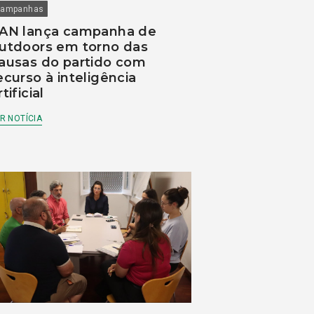
ampanhas
AN lança campanha de
utdoors em torno das
ausas do partido com
ecurso à inteligência
rtificial
R NOTÍCIA