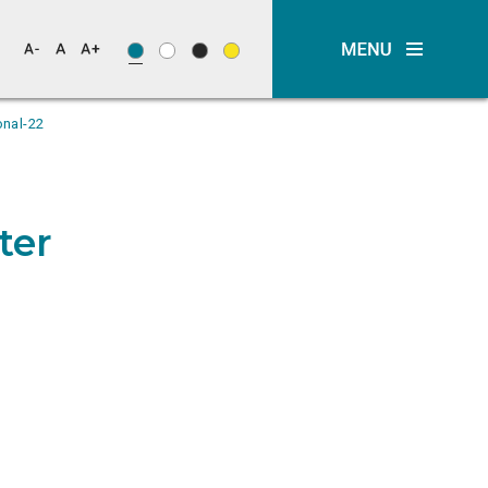
onal-22
ter