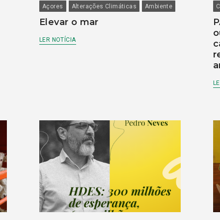
Açores
Alterações Climáticas
Ambiente
C
Elevar o mar
P
o
LER NOTÍCIA
c
r
a
LE