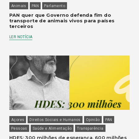
Animais
PAN
Parlamento
PAN quer que Governo defenda fim do
transporte de animais vivos para países
terceiros
LER NOTÍCIA
Açores
Direitos Sociais e Humanos
Opinião
PAN
Pessoas
Saúde e Alimentação
Transparência
HDES: 300 milhões de esperança, 600 milhões