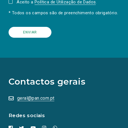
Aceito a
Política de Utilização de Dados
.
* Todos os campos são de preenchimento obrigatório.
(Os
links
para
as
Contactos gerais
redes
sociais
abrem
numa
geral@pan.com.pt
nova
aba.)
Redes sociais