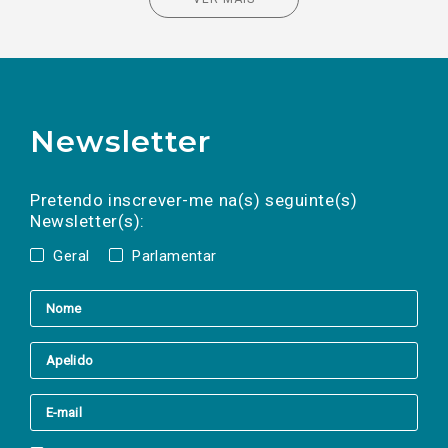
Newsletter
Preencha os campos abaixo para subscrever
Nome
Apelido
E-
mail
a(s) newsletter(s).
Pretendo inscrever-me na(s) seguinte(s)
Newsletter(s):
Geral
Parlamentar