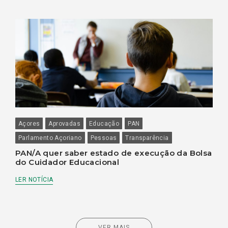
Açores
Aprovadas
Educação
PAN
Parlamento Açoriano
Pessoas
Transparência
PAN/A quer saber estado de execução da Bolsa
do Cuidador Educacional
LER NOTÍCIA
VER MAIS