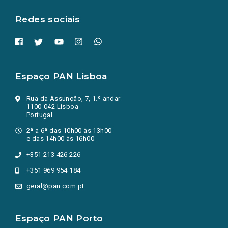
aba.)
Redes sociais
Espaço PAN Lisboa
Rua da Assunção, 7, 1.º andar
1100-042 Lisboa
Portugal
2ª a 6ª das 10h00 às 13h00
e das 14h00 às 16h00
+351 213 426 226
+351 969 954 184
geral@pan.com.pt
Espaço PAN Porto