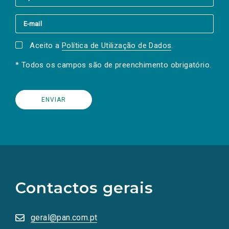
Aceito a
Política de Utilização de Dados
.
* Todos os campos são de preenchimento obrigatório.
(Os
links
para
as
Contactos gerais
redes
sociais
abrem
numa
geral@pan.com.pt
nova