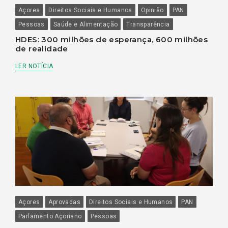
Açores
Direitos Sociais e Humanos
Opinião
PAN
Pessoas
Saúde e Alimentação
Transparência
HDES: 300 milhões de esperança, 600 milhões
de realidade
LER NOTÍCIA
Açores
Aprovadas
Direitos Sociais e Humanos
PAN
Parlamento Açoriano
Pessoas