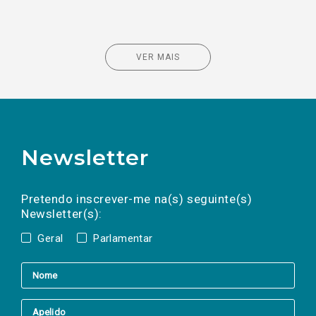
VER MAIS
Newsletter
Preencha os campos abaixo para subscrever
Nome
Apelido
E-
mail
a(s) newsletter(s).
Pretendo inscrever-me na(s) seguinte(s)
Newsletter(s):
Geral
Parlamentar