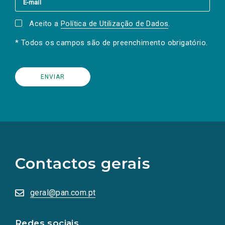
Aceito a
Política de Utilização de Dados
.
* Todos os campos são de preenchimento obrigatório.
(Os
links
para
as
Contactos gerais
redes
sociais
abrem
numa
geral@pan.com.pt
nova
aba.)
Redes sociais