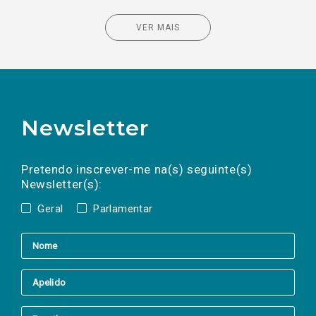
VER MAIS
Newsletter
Preencha os campos abaixo para subscrever
Nome
Apelido
E-
mail
a(s) newsletter(s).
Pretendo inscrever-me na(s) seguinte(s)
Newsletter(s):
Geral
Parlamentar