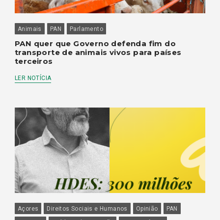
Animais
PAN
Parlamento
PAN quer que Governo defenda fim do
transporte de animais vivos para países
terceiros
LER NOTÍCIA
Açores
Direitos Sociais e Humanos
Opinião
PAN