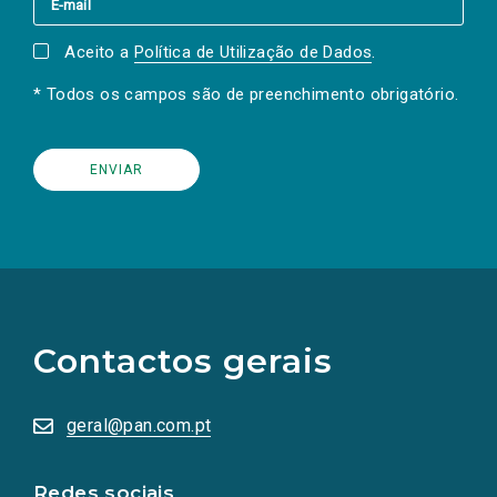
Aceito a
Política de Utilização de Dados
.
* Todos os campos são de preenchimento obrigatório.
(Os
links
para
as
Contactos gerais
redes
sociais
abrem
numa
geral@pan.com.pt
nova
aba.)
Redes sociais