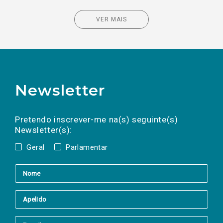
VER MAIS
Newsletter
Preencha os campos abaixo para subscrever
Nome
Apelido
E-
mail
a(s) newsletter(s).
Pretendo inscrever-me na(s) seguinte(s)
Newsletter(s):
Geral
Parlamentar