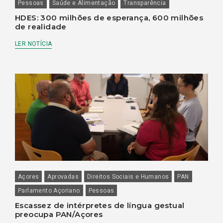
Pessoas
Saúde e Alimentação
Transparência
HDES: 300 milhões de esperança, 600 milhões
de realidade
LER NOTÍCIA
Açores
Aprovadas
Direitos Sociais e Humanos
PAN
Parlamento Açoriano
Pessoas
Escassez de intérpretes de língua gestual
preocupa PAN/Açores