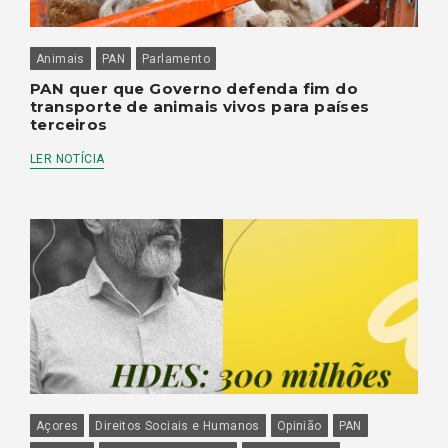
Animais
PAN
Parlamento
PAN quer que Governo defenda fim do
transporte de animais vivos para países
terceiros
LER NOTÍCIA
Açores
Direitos Sociais e Humanos
Opinião
PAN