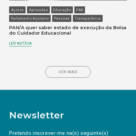
Açores
Aprovadas
Educação
PAN
Parlamento Açoriano
Pessoas
Transparência
PAN/A quer saber estado de execução da Bolsa
do Cuidador Educacional
LER NOTÍCIA
VER MAIS
Newsletter
Preencha os campos abaixo para subscrever
Nome
Apelido
E-
mail
a(s) newsletter(s).
Pretendo inscrever-me na(s) seguinte(s)