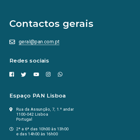
(Os
links
para
as
Contactos gerais
redes
sociais
abrem
numa
geral@pan.com.pt
nova
aba.)
Redes sociais
Espaço PAN Lisboa
Rua da Assunção, 7, 1.º andar
1100-042 Lisboa
Portugal
2ª a 6ª das 10h00 às 13h00
e das 14h00 às 16h00