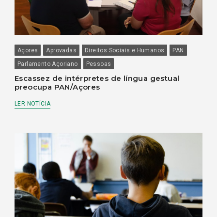
Açores
Aprovadas
Direitos Sociais e Humanos
PAN
Parlamento Açoriano
Pessoas
Escassez de intérpretes de língua gestual
preocupa PAN/Açores
LER NOTÍCIA