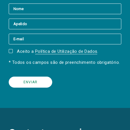
Aceito a
Política de Utilização de Dados
.
* Todos os campos são de preenchimento obrigatório.
(Os
links
para
as