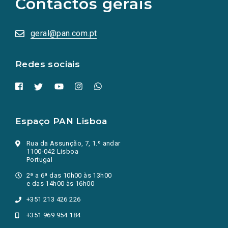
Contactos gerais
redes
sociais
abrem
numa
geral@pan.com.pt
nova
aba.)
Redes sociais
Espaço PAN Lisboa
Rua da Assunção, 7, 1.º andar
1100-042 Lisboa
Portugal
2ª a 6ª das 10h00 às 13h00
e das 14h00 às 16h00
+351 213 426 226
+351 969 954 184