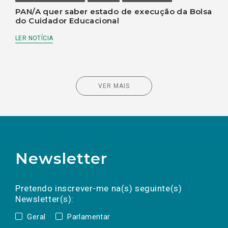
PAN/A quer saber estado de execução da Bolsa
do Cuidador Educacional
LER NOTÍCIA
VER MAIS
Newsletter
Preencha os campos abaixo para subscrever
Nome
Apelido
E-
mail
a(s) newsletter(s).
Pretendo inscrever-me na(s) seguinte(s)
Newsletter(s):
Geral
Parlamentar