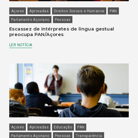
Açores
Aprovadas
Direitos Sociais e Humanos
PAN
Parlamento Açoriano
Pessoas
Escassez de intérpretes de língua gestual
preocupa PAN/Açores
LER NOTÍCIA
Açores
Aprovadas
Educação
PAN
Parlamento Açoriano
Pessoas
Transparência