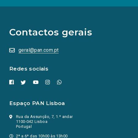
(Os
links
para
as
Contactos gerais
redes
sociais
abrem
numa
geral@pan.com.pt
nova
aba.)
Redes sociais
Espaço PAN Lisboa
Rua da Assunção, 7, 1.º andar
1100-042 Lisboa
Portugal
2ª a 6ª das 10h00 às 13h00