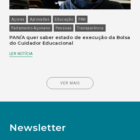
Açores
Aprovadas
Educação
PAN
Parlamento Açoriano
Pessoas
Transparência
PAN/A quer saber estado de execução da Bolsa
do Cuidador Educacional
LER NOTÍCIA
VER MAIS
Newsletter
Preencha os campos abaixo para subscrever
Nome
Apelido
E-