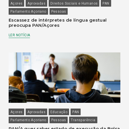
Açores
Aprovadas
Direitos Sociais e Humanos
PAN
Parlamento Açoriano
Pessoas
Escassez de intérpretes de língua gestual
preocupa PAN/Açores
LER NOTÍCIA
Açores
Aprovadas
Educação
PAN
Parlamento Açoriano
Pessoas
Transparência
PAN/A quer saber estado de execução da Bolsa