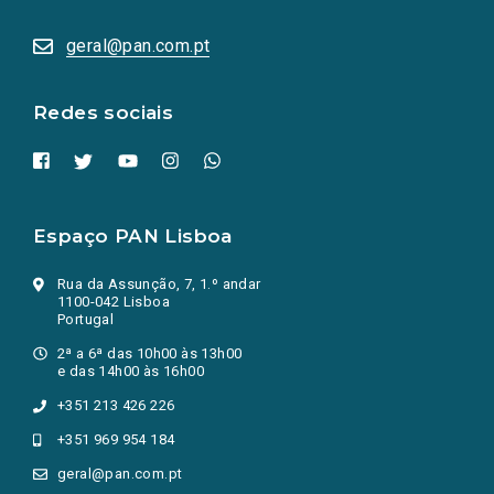
abrem
numa
geral@pan.com.pt
nova
aba.)
Redes sociais
Espaço PAN Lisboa
Rua da Assunção, 7, 1.º andar
1100-042 Lisboa
Portugal
2ª a 6ª das 10h00 às 13h00
e das 14h00 às 16h00
+351 213 426 226
+351 969 954 184
geral@pan.com.pt