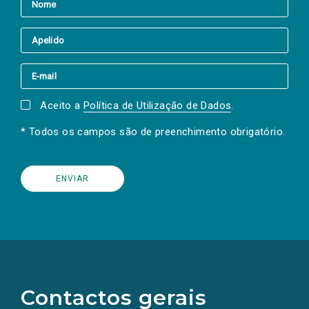
Aceito a
Política de Utilização de Dados
.
* Todos os campos são de preenchimento obrigatório.
(Os
links
para
as
Contactos gerais
redes
sociais