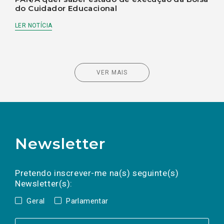
do Cuidador Educacional
LER NOTÍCIA
VER MAIS
Newsletter
Preencha os campos abaixo para subscrever
Nome
Apelido
E-
mail
a(s) newsletter(s).
Pretendo inscrever-me na(s) seguinte(s)
Newsletter(s):
Geral
Parlamentar