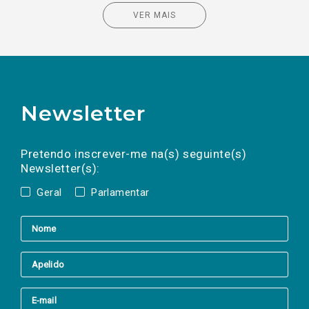
VER MAIS
Newsletter
Preencha os campos abaixo para subscrever
Nome
Apelido
E-
mail
a(s) newsletter(s).
Pretendo inscrever-me na(s) seguinte(s)
Newsletter(s):
Geral
Parlamentar