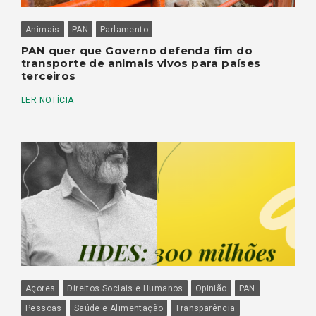
Animais
PAN
Parlamento
PAN quer que Governo defenda fim do
transporte de animais vivos para países
terceiros
LER NOTÍCIA
Açores
Direitos Sociais e Humanos
Opinião
PAN
Pessoas
Saúde e Alimentação
Transparência