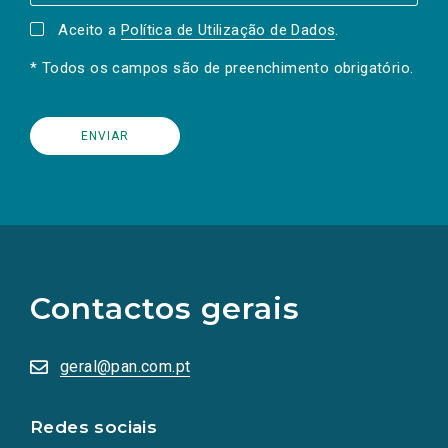
Aceito a
Política de Utilização de Dados
.
* Todos os campos são de preenchimento obrigatório.
(Os
links
para
as
Contactos gerais
redes
sociais
abrem
numa
geral@pan.com.pt
nova
aba.)
Redes sociais