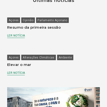
Últimas notícias
Açores
Opinião
Parlamento Açoriano
Resumo da primeira sessão
LER NOTÍCIA
Açores
Alterações Climáticas
Ambiente
Elevar o mar
LER NOTÍCIA