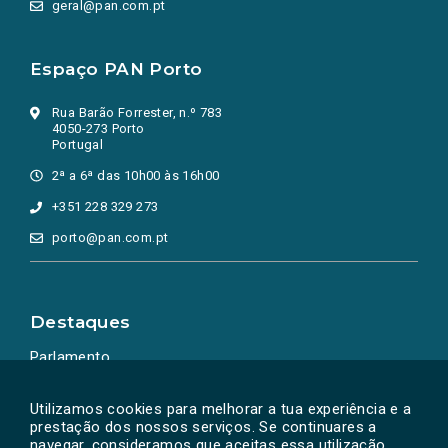
geral@pan.com.pt
Espaço PAN Porto
Rua Barão Forrester, n.º 783
4050-273 Porto
Portugal
2ª a 6ª das 10h00 às 16h00
+351 228 329 273
porto@pan.com.pt
Destaques
Parlamento
Ação Política
Utilizamos cookies para melhorar a tua experiência e a
prestação dos nossos serviços. Se continuares a
navegar, consideramos que aceitas essa utilização.