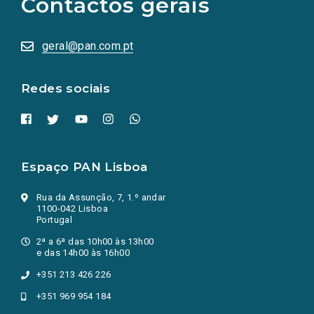
Contactos gerais
redes
sociais
abrem
numa
geral@pan.com.pt
nova
aba.)
Redes sociais
Espaço PAN Lisboa
Rua da Assunção, 7, 1.º andar
1100-042 Lisboa
Portugal
2ª a 6ª das 10h00 às 13h00
e das 14h00 às 16h00
+351 213 426 226
+351 969 954 184