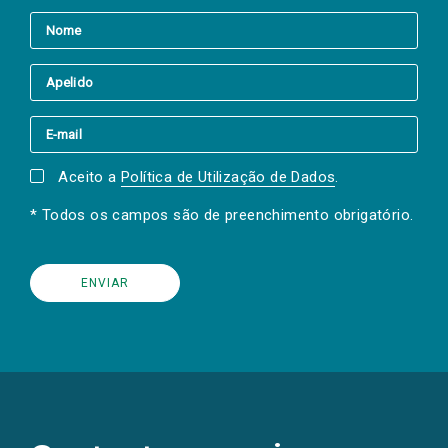
Aceito a
Política de Utilização de Dados
.
* Todos os campos são de preenchimento obrigatório.
(Os
links
para
as