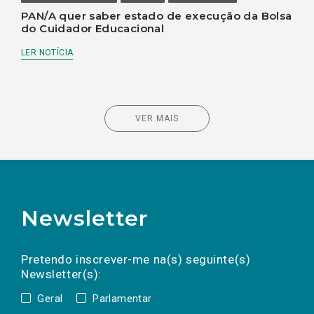
PAN/A quer saber estado de execução da Bolsa
do Cuidador Educacional
LER NOTÍCIA
VER MAIS
Newsletter
Preencha os campos abaixo para subscrever
Nome
Apelido
E-
mail
a(s) newsletter(s).
Pretendo inscrever-me na(s) seguinte(s)
Newsletter(s):
Geral
Parlamentar