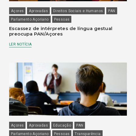
Açores
Aprovadas
Direitos Sociais e Humanos
PAN
Parlamento Açoriano
Pessoas
Escassez de intérpretes de língua gestual
preocupa PAN/Açores
LER NOTÍCIA
Açores
Aprovadas
Educação
PAN
Parlamento Açoriano
Pessoas
Transparência