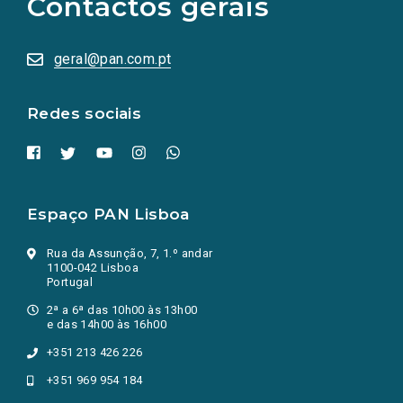
Contactos gerais
redes
sociais
abrem
numa
geral@pan.com.pt
nova
aba.)
Redes sociais
Espaço PAN Lisboa
Rua da Assunção, 7, 1.º andar
1100-042 Lisboa
Portugal
2ª a 6ª das 10h00 às 13h00
e das 14h00 às 16h00
+351 213 426 226
+351 969 954 184