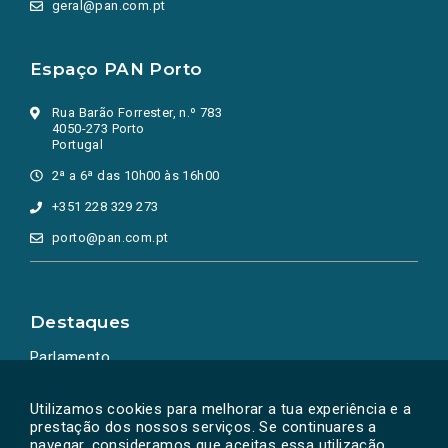
geral@pan.com.pt
Espaço PAN Porto
Rua Barão Forrester, n.º 783
4050-273 Porto
Portugal
2ª a 6ª das 10h00 às 16h00
+351 228 329 273
porto@pan.com.pt
Destaques
Parlamento
Ação Política
Utilizamos cookies para melhorar a tua experiência e a
prestação dos nossos serviços. Se continuares a
navegar, consideramos que aceitas essa utilização.