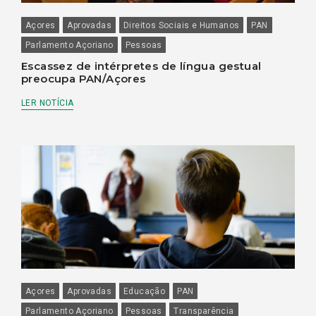
Açores
Aprovadas
Direitos Sociais e Humanos
PAN
Parlamento Açoriano
Pessoas
Escassez de intérpretes de língua gestual
preocupa PAN/Açores
LER NOTÍCIA
Açores
Aprovadas
Educação
PAN
Parlamento Açoriano
Pessoas
Transparência