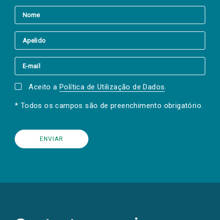
Aceito a
Política de Utilização de Dados
.
* Todos os campos são de preenchimento obrigatório.
(Os
links
para
as