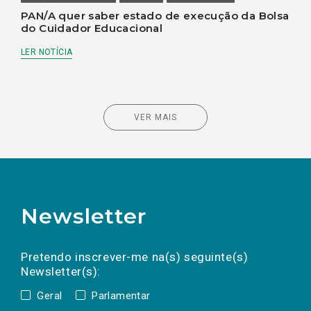
PAN/A quer saber estado de execução da Bolsa
do Cuidador Educacional
LER NOTÍCIA
VER MAIS
Newsletter
Preencha os campos abaixo para subscrever
Nome
Apelido
E-
mail
a(s) newsletter(s).
Pretendo inscrever-me na(s) seguinte(s)
Newsletter(s):
Geral
Parlamentar