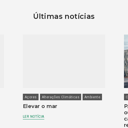
Últimas notícias
Açores
Alterações Climáticas
Ambiente
C
Elevar o mar
P
o
LER NOTÍCIA
c
r