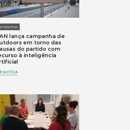
ampanhas
AN lança campanha de
utdoors em torno das
ausas do partido com
ecurso à inteligência
rtificial
R NOTÍCIA