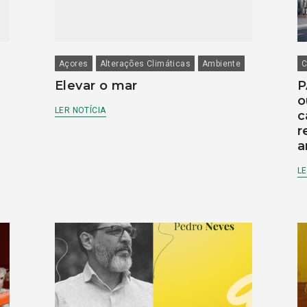
Açores
Alterações Climáticas
Ambiente
C
Elevar o mar
P
o
LER NOTÍCIA
c
r
a
LE