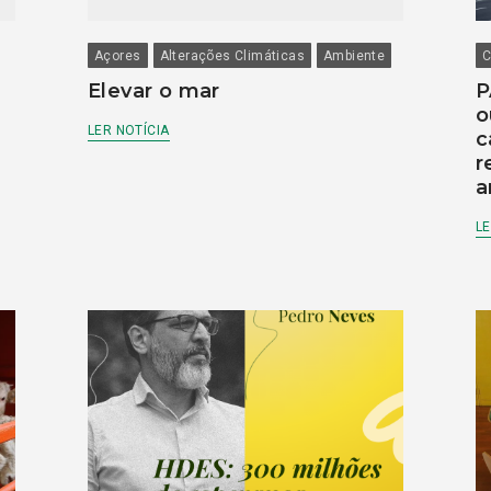
Açores
Alterações Climáticas
Ambiente
C
Elevar o mar
P
o
LER NOTÍCIA
c
r
a
LE