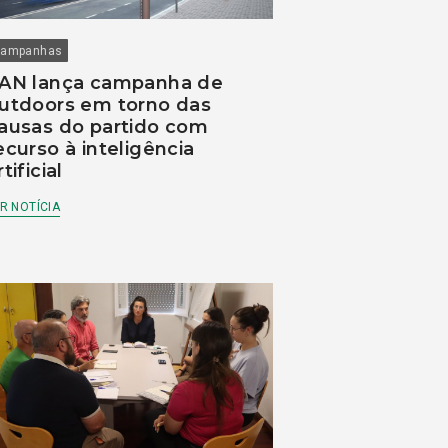
ampanhas
AN lança campanha de
utdoors em torno das
ausas do partido com
ecurso à inteligência
rtificial
R NOTÍCIA