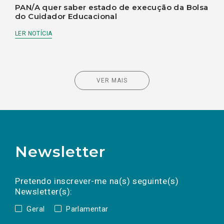
PAN/A quer saber estado de execução da Bolsa
do Cuidador Educacional
LER NOTÍCIA
VER MAIS
Newsletter
Preencha os campos abaixo para subscrever
Nome
Apelido
E-
mail
a(s) newsletter(s).
Pretendo inscrever-me na(s) seguinte(s)
Newsletter(s):
Geral
Parlamentar