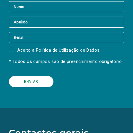
Aceito a
Política de Utilização de Dados
.
* Todos os campos são de preenchimento obrigatório.
(Os
links
para
as
Contactos gerais
redes