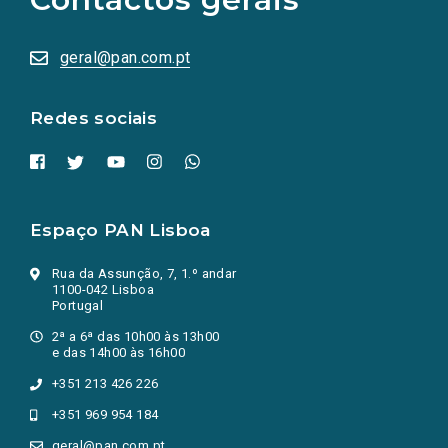
sociais
abrem
numa
geral@pan.com.pt
nova
aba.)
Redes sociais
Espaço PAN Lisboa
Rua da Assunção, 7, 1.º andar
1100-042 Lisboa
Portugal
2ª a 6ª das 10h00 às 13h00
e das 14h00 às 16h00
+351 213 426 226
+351 969 954 184
geral@pan.com.pt