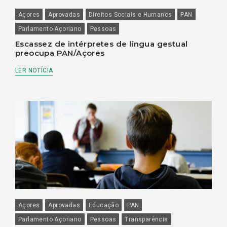
Açores
Aprovadas
Direitos Sociais e Humanos
PAN
Parlamento Açoriano
Pessoas
Escassez de intérpretes de língua gestual
preocupa PAN/Açores
LER NOTÍCIA
Açores
Aprovadas
Educação
PAN
Parlamento Açoriano
Pessoas
Transparência