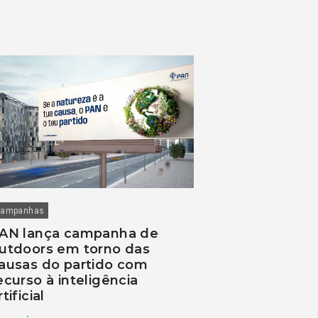
ampanhas
AN lança campanha de
utdoors em torno das
ausas do partido com
ecurso à inteligência
rtificial