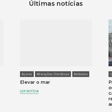
Últimas notícias
Açores
Alterações Climáticas
Ambiente
C
Elevar o mar
P
o
LER NOTÍCIA
c
r
a