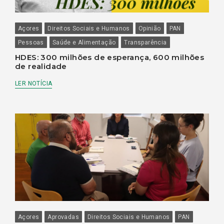
Açores
Direitos Sociais e Humanos
Opinião
PAN
Pessoas
Saúde e Alimentação
Transparência
HDES: 300 milhões de esperança, 600 milhões
de realidade
LER NOTÍCIA
Açores
Aprovadas
Direitos Sociais e Humanos
PAN