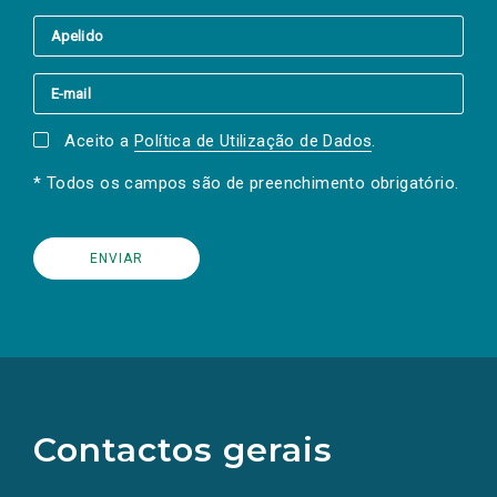
Aceito a
Política de Utilização de Dados
.
* Todos os campos são de preenchimento obrigatório.
(Os
links
para
as
Contactos gerais
redes
sociais
abrem