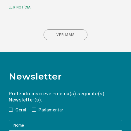
LER NOTÍCIA
VER MAIS
Newsletter
Preencha os campos abaixo para subscrever
Nome
Apelido
E-
mail
a(s) newsletter(s).
Pretendo inscrever-me na(s) seguinte(s)
Newsletter(s):
Geral
Parlamentar