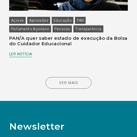
Açores
Aprovadas
Educação
PAN
Parlamento Açoriano
Pessoas
Transparência
PAN/A quer saber estado de execução da Bolsa
do Cuidador Educacional
LER NOTÍCIA
VER MAIS
Newsletter
Preencha os campos abaixo para subscrever
Nome
Apelido
E-