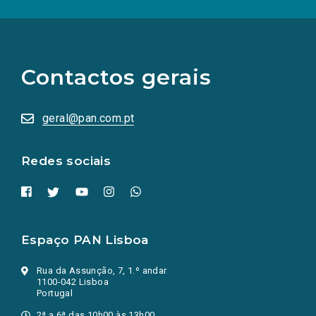
(Os
links
para
as
Contactos gerais
redes
sociais
abrem
numa
geral@pan.com.pt
nova
aba.)
Redes sociais
Espaço PAN Lisboa
Rua da Assunção, 7, 1.º andar
1100-042 Lisboa
Portugal
2ª a 6ª das 10h00 às 13h00