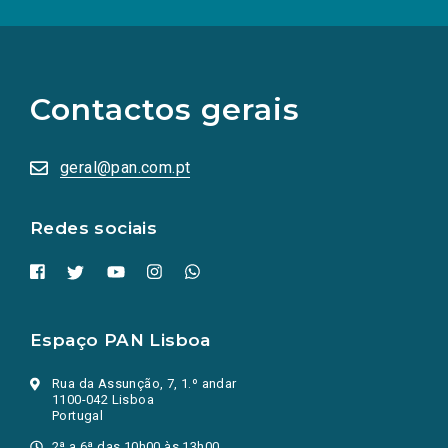
(Os
links
para
as
Contactos gerais
redes
sociais
abrem
numa
geral@pan.com.pt
nova
aba.)
Redes sociais
Espaço PAN Lisboa
Rua da Assunção, 7, 1.º andar
1100-042 Lisboa
Portugal
2ª a 6ª das 10h00 às 13h00