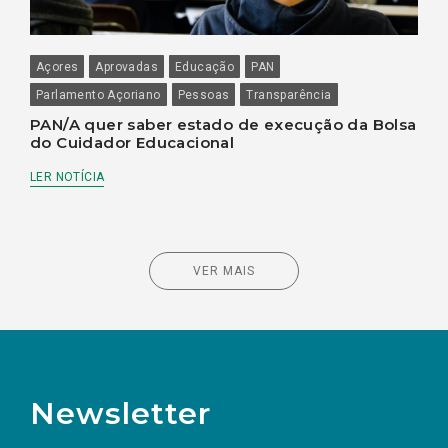
Açores
Aprovadas
Educação
PAN
Parlamento Açoriano
Pessoas
Transparência
PAN/A quer saber estado de execução da Bolsa
do Cuidador Educacional
LER NOTÍCIA
VER MAIS
Newsletter
Preencha os campos abaixo para subscrever
Nome
Apelido
E-